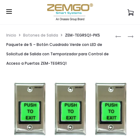
Ventas: 1-772-800-6912
Soporte: 1-
Cl
888-504-3318
WhatsApp:
+1 786-968-2138
Prod
ZEM-
ZEM-
Inicio
Botones de Salida
ZEM-TEGRSQ1-PK5
TEGRSQ1
TEGRSQ1
navig
Paquete de 5 – Botón Cuadrado Verde con LED de
PK2
PK10
Solicitud de Salida con Temporizador para Control de
PAQUETE
PAQUETE
Acceso a Puertas ZEM-TEGRSQ1
DE
DE
2
10
–
–
BOTÓN
BOTÓN
CUADRA
CUADRA
VERDE
VERDE
CON
CON
LED
LED
DE
DE
SOLICITU
SOLICITU