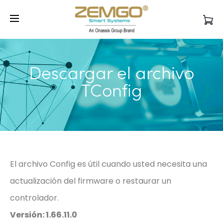
Ventas: 1-772-800-6912
Soporte: 1-
Cl
888-504-3318
WhatsApp:
+1 786-968-2138
Descargar el archivo
TConfig
El archivo Config es útil cuando usted necesita una
actualización del firmware o restaurar un
controlador.
Versión: 1.66.11.0