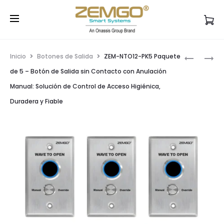
Ventas: 1-772-800-6912
Soporte: 1-
Cl
888-504-3318
WhatsApp:
+1 786-968-2138
Prod
ZEM-
ZEM-
Inicio
Botones de Salida
ZEM-NTO12-PK5 Paquete
NTO12-
NTO12-
navig
de 5 – Botón de Salida sin Contacto con Anulación
PK10
PK2
Manual: Solución de Control de Acceso Higiénica,
PAQUETE
PAQUETE
Duradera y Fiable
DE
DE
10
2
–
–
BOTÓN
BOTÓN
DE
DE
SALIDA
SALIDA
SIN
SIN
CONTAC
CONTAC
CON
CON
ANULACI
ANULACI